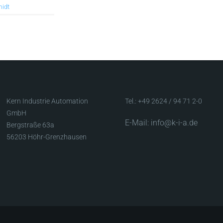
idt
Kern Industrie Automation
Tel.: +49 2624 / 94 71 2-0
GmbH
E-Mail: info@k-i-a.de
Bergstraße 63a
56203 Höhr-Grenzhausen