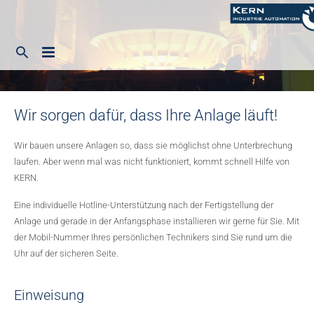
Home
Wir sorgen dafür, dass Ihre Anlage läuft!
Unternehmen
Wir bauen unsere Anlagen so, dass sie möglichst ohne Unterbrechung
Leistungsspektrum
Schwerpunkt
laufen. Aber wenn mal was nicht funktioniert, kommt schnell Hilfe von
KERN.
Offene Stellen
Systeme
Abwasser- und kommunale Anlagen
Eine individuelle Hotline-Unterstützung nach der Fertigstellung der
Kontakt
Service
Prüfanlagen
Anlage und gerade in der Anfangsphase installieren wir gerne für Sie. Mit
der Mobil-Nummer Ihres persönlichen Technikers sind Sie rund um die
Deutsch
Historie
Scheren, Zerteilen, Sägen
Uhr auf der sicheren Seite.
Philosophie
Sicherheitstechnik
English
Einweisung
Zertifizierungen
Walzwerksanlagen
Deutsch