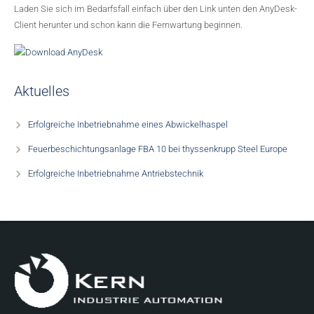
Laden Sie sich im Bedarfsfall einfach über den Link unten den AnyDesk-
Client herunter und schon kann die Fernwartung beginnen.
Aktuelles
Erfolgreiche Inbetriebnahme eines Abwickelhaspel
Feuerbeschichtungsanlage FBA 10 bei thyssenkrupp Steel Europe
Erfolgreiche Inbetriebnahme Antriebstechnik