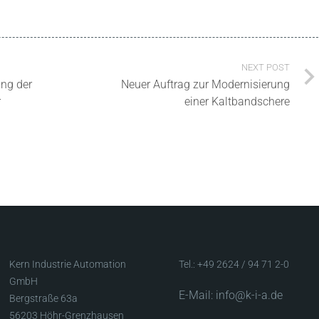
NEXT POST
ung der
Neuer Auftrag zur Modernisierung
r
einer Kaltbandschere
Kern Industrie Automation
Tel.: +49 2624 / 94 71 2-0
GmbH
E-Mail: info@k-i-a.de
Bergstraße 63a
56203 Höhr-Grenzhausen