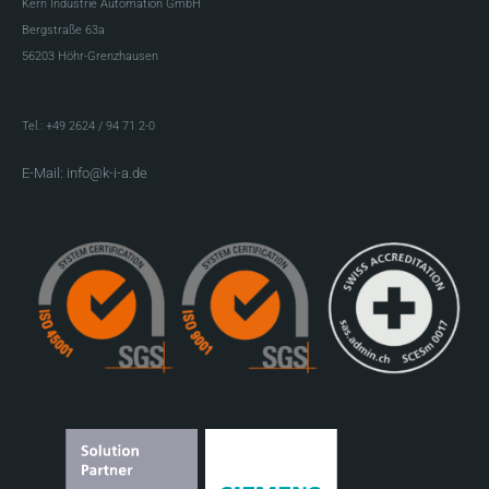
Kern Industrie Automation GmbH
Bergstraße 63a
56203 Höhr-Grenzhausen
Tel.: +49 2624 / 94 71 2-0
E-Mail: info@k-i-a.de