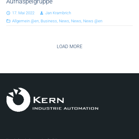
Aufhaspelgruppe
17. Mai 2022
Jan Krambrich
Allgemein @en
,
Business
,
News
,
News
,
News @en
LOAD MORE