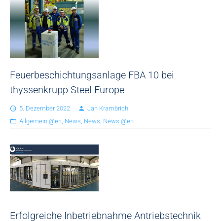
Soziales Engagement
Sekundärmetallurgie
Verfahrenstechnische Anlagen
Bandbeizen
Feuerbeschichtungsanlage FBA 10 bei
thyssenkrupp Steel Europe
Drahtbeizanlagen
5. Dezember 2022
Jan Krambrich
Allgemein @en
,
News
,
News
,
News @en
Erfolgreiche Inbetriebnahme Antriebstechnik